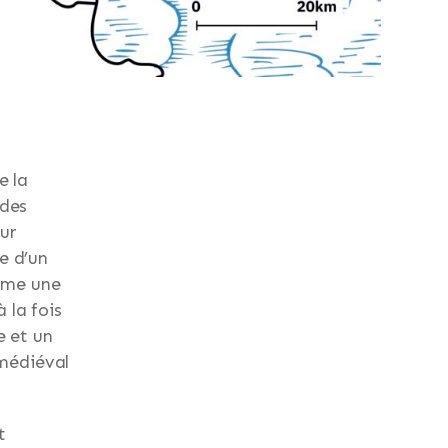
e la
 des
ur
e d’un
mme une
 la fois
e et un
médiéval
t