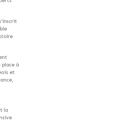
xperts
’inscrit
ble
stoire
ent
 place à
eois et
rance,
t la
ensive