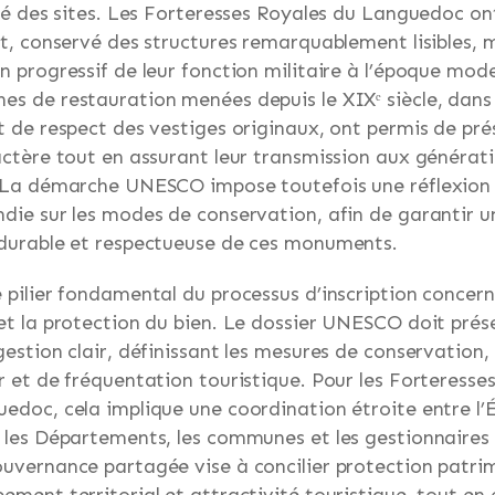
ité des sites. Les Forteresses Royales du Languedoc on
rt, conservé des structures remarquablement lisibles, 
n progressif de leur fonction militaire à l’époque mod
s de restauration menées depuis le XIXᵉ siècle, dans
t de respect des vestiges originaux, ont permis de pré
actère tout en assurant leur transmission aux générat
. La démarche UNESCO impose toutefois une réflexion
die sur les modes de conservation, afin de garantir u
durable et respectueuse de ces monuments.
 pilier fondamental du processus d’inscription concern
et la protection du bien. Le dossier UNESCO doit prés
gestion clair, définissant les mesures de conservation,
r et de fréquentation touristique. Pour les Forteresse
edoc, cela implique une coordination étroite entre l’É
 les Départements, les communes et les gestionnaires 
uvernance partagée vise à concilier protection patri
ement territorial et attractivité touristique, tout en 