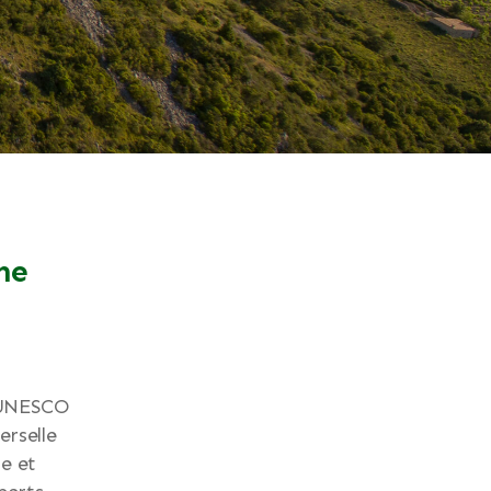
ne
l’UNESCO
erselle
e et