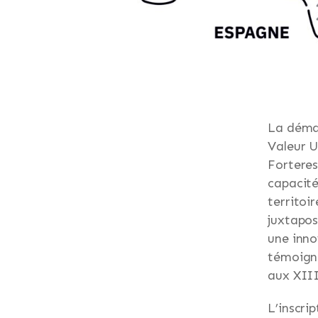
La démar
Valeur U
Forteres
capacité
territo
juxtapos
une inno
témoign
aux XIII
L’inscri