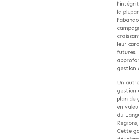
l’intégr
la plupa
l’abando
campagne
croissan
leur car
futures
approfon
gestion 
Un autre
gestion 
plan de 
en valeu
du Langu
Régions,
Cette go
développ