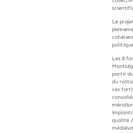
collectiv
scientif
Le proje
pleineme
cohérent
politiqu
Les 8 fo
Montségu
partir du
du ratta
ces fort
consolid
méridion
implanta
qualité d
médiéval