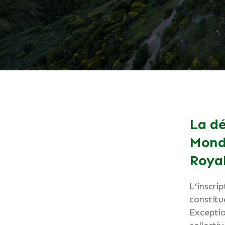
La dé
Mondi
Roya
L’inscri
constitu
Exceptio