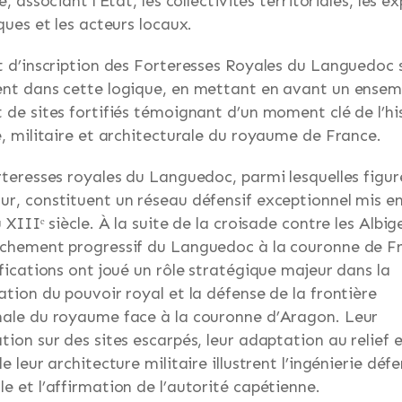
e, associant l’État, les collectivités territoriales, les e
iques et les acteurs locaux.
t d’inscription des Forteresses Royales du Languedoc s
nt dans cette logique, en mettant en avant un ensem
 de sites fortifiés témoignant d’un moment clé de l’hi
e, militaire et architecturale du royaume de France.
rteresses royales du Languedoc, parmi lesquelles figur
r, constituent un réseau défensif exceptionnel mis en
 XIIIᵉ siècle. À la suite de la croisade contre les Albig
chement progressif du Languedoc à la couronne de F
ifications ont joué un rôle stratégique majeur dans la
ation du pouvoir royal et la défense de la frontière
ale du royaume face à la couronne d’Aragon. Leur
tion sur des sites escarpés, leur adaptation au relief e
e leur architecture militaire illustrent l’ingénierie déf
e et l’affirmation de l’autorité capétienne.