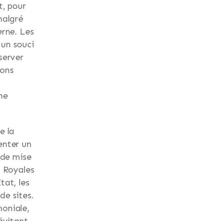
t, pour
malgré
erne. Les
 un souci
server
ions
ne
e la
enter un
 de mise
s Royales
tat, les
de sites.
moniale,
évitant