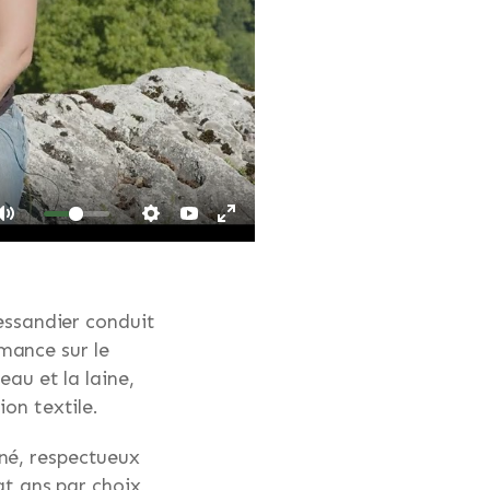
Dessandier conduit
mance sur le
eau et la laine,
on textile.
né, respectueux
gt ans par choix,