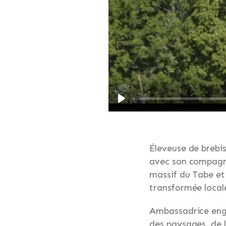
Éleveuse de brebis
avec son compagno
massif du Tabe et 
transformée locale
Ambassadrice enga
des paysages, de l