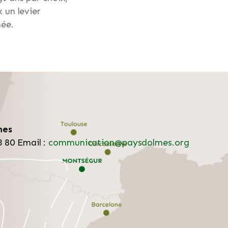
 un levier
hée.
mes
3 80
Email :
communication@paysdolmes.org