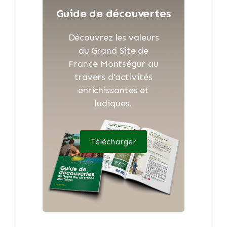
Guide de découvertes
Découvrez les valeurs
du Grand Site de
France Montségur au
travers d'activités
enrichissantes et
ludiques.
Télécharger