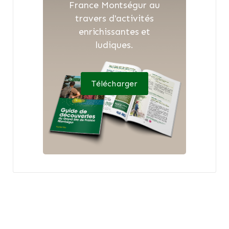
France Montségur au
travers d'activités
enrichissantes et
ludiques.
Télécharger