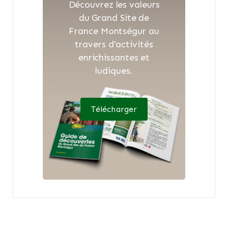
Découvrez les valeurs
du Grand Site de
France Montségur au
travers d'activités
enrichissantes et
ludiques.
Télécharger