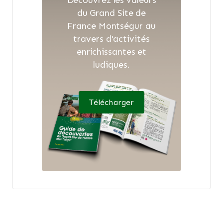
Découvrez les valeurs
du Grand Site de
France Montségur au
travers d'activités
enrichissantes et
ludiques.
Télécharger