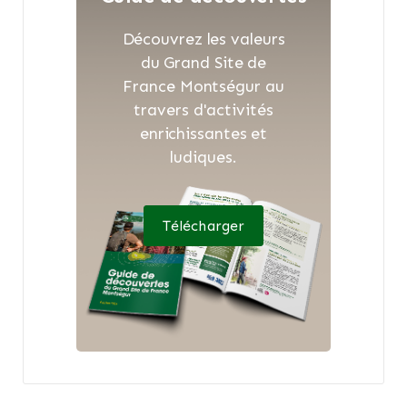
Découvrez les valeurs
du Grand Site de
France Montségur au
travers d'activités
enrichissantes et
ludiques.
Télécharger