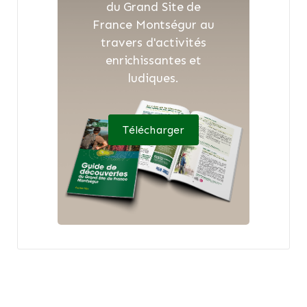
du Grand Site de
France Montségur au
travers d'activités
enrichissantes et
ludiques.
Télécharger