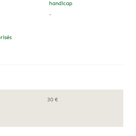
handicap
-
risés
30 €