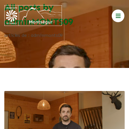
All posts by
adminMONTS09
articles de : adminmonts09